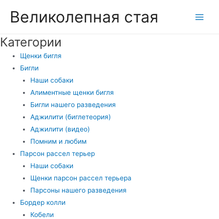
Перейти
Великолепная стая
к
Main
содержимому
Категории
Men
Щенки бигля
Бигли
Наши собаки
Алиментные щенки бигля
Бигли нашего разведения
Аджилити (биглетеория)
Аджилити (видео)
Помним и любим
Парсон рассел терьер
Наши собаки
Щенки парсон рассел терьера
Парсоны нашего разведения
Бордер колли
Кобели