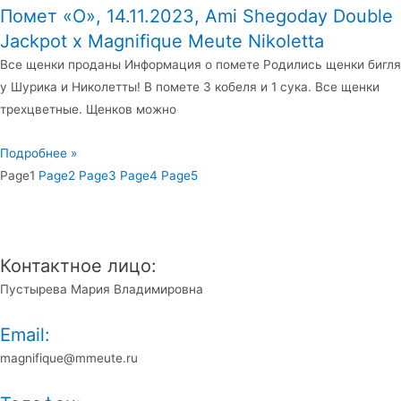
Помет «O», 14.11.2023, Ami Shegoday Double
Jackpot x Magnifique Meute Nikoletta
Все щенки проданы Информация о помете Родились щенки бигля
у Шурика и Николетты! В помете 3 кобеля и 1 сука. Все щенки
трехцветные. Щенков можно
Подробнее »
Page
1
Page
2
Page
3
Page
4
Page
5
ВЕЛИКОЛЕПНАЯ СТАЯ
MAGNIFIQUE MEUTE
Контактное лицо:
Пустырева Мария Владимировна
Email:
magnifique@mmeute.ru